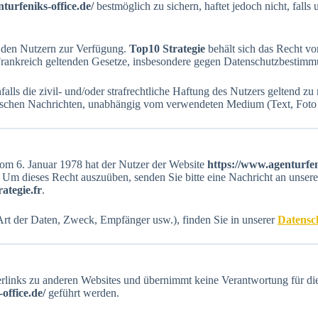
turfeniks-office.de/
bestmöglich zu sichern, haftet jedoch nicht, fall
n den Nutzern zur Verfügung.
Top10 Strategie
behält sich das Recht v
 Frankreich geltenden Gesetze, insbesondere gegen Datenschutzbestimm
lls die zivil- und/oder strafrechtliche Haftung des Nutzers geltend zu
afischen Nachrichten, unabhängig vom verwendeten Medium (Text, Foto
m 6. Januar 1978 hat der Nutzer der Website
https://www.agenturfeni
m dieses Recht auszuüben, senden Sie bitte eine Nachricht an unser
ategie.fr
.
(Art der Daten, Zweck, Empfänger usw.), finden Sie in unserer
Datensc
rlinks zu anderen Websites und übernimmt keine Verantwortung für die
office.de/
geführt werden.