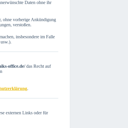
s unerwünschte Daten ohne ihr
or, ohne vorherige Ankündigung
ungen, verstoßen.
 machen, insbesondere im Falle
 usw.).
ks-office.de/
das Recht auf
en
hutzerklärung
.
se externen Links oder für