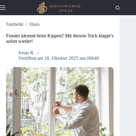
Zum
Inhalt
springen
Startseite
/
Haus
Aktuelles
Keine
Ergebnisse
Haus
Fenster klemmt beim Kippen? Mit diesem Trick klappt’s
sofort wieder!
Küche
Garten
Jonas R.
Veröffent am 18. Oktober 2025 um 06h40