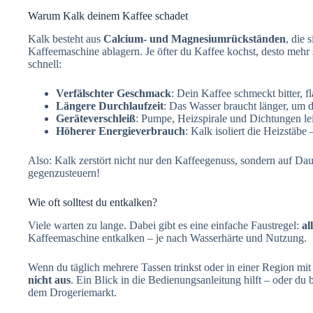
Warum Kalk deinem Kaffee schadet
Kalk besteht aus
Calcium- und Magnesiumrückständen
, die 
Kaffeemaschine ablagern. Je öfter du Kaffee kochst, desto mehr
schnell:
Verfälschter Geschmack
: Dein Kaffee schmeckt bitter, f
Längere Durchlaufzeit
: Das Wasser braucht länger, um 
Geräteverschleiß
: Pumpe, Heizspirale und Dichtungen lei
Höherer Energieverbrauch
: Kalk isoliert die Heizstäbe
Also: Kalk zerstört nicht nur den Kaffeegenuss, sondern auf Da
gegenzusteuern!
Wie oft solltest du entkalken?
Viele warten zu lange. Dabei gibt es eine einfache Faustregel:
al
Kaffeemaschine entkalken – je nach Wasserhärte und Nutzung.
Wenn du täglich mehrere Tassen trinkst oder in einer Region mi
nicht aus
. Ein Blick in die Bedienungsanleitung hilft – oder du 
dem Drogeriemarkt.