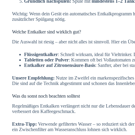
Gründlich nachspülen:
Spüle mit
mindestens 1–2 Tank
Wichtig: Wenn dein Gerät ein automatisches Entkalkprogramm h
zusätzlicher Spülgang nötig.
Welche Entkalker sind wirklich gut?
Die Auswahl ist riesig – aber nicht alles ist sinnvoll. Hier ein Üb
Flüssigentkalker
: Schnell wirksam, ideal für Vieltrinker
Tabletten oder Pulver
: Kommen oft bei Vollautomaten zu
Entkalker auf Zitronensäure-Basis
: Sanfter, aber bei 
Unsere Empfehlung:
Nutze im Zweifel ein markenspezifisches
Die sind auf die Technik abgestimmt und schonen das Innenlebe
Was du sonst noch beachten solltest
Regelmäßiges Entkalken verlängert nicht nur die Lebensdauer d
verbessert den Kaffeegeschmack.
Extra-Tipp:
Verwende gefiltertes Wasser – so reduziert sich de
ein Zwischenfilter am Wasseranschluss lohnen sich wirklich.