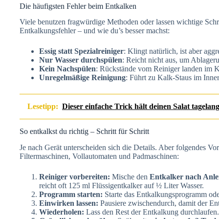
Die häufigsten Fehler beim Entkalken
Viele benutzen fragwürdige Methoden oder lassen wichtige Schr
Entkalkungsfehler – und wie du’s besser machst:
Essig statt Spezialreiniger
: Klingt natürlich, ist aber a
Nur Wasser durchspülen
: Reicht nicht aus, um Ablager
Kein Nachspülen
: Rückstände vom Reiniger landen im Kaf
Unregelmäßige Reinigung
: Führt zu Kalk-Staus im Innere
Lesetipp:
Dieser einfache Trick hält deinen Salat tagelang
So entkalkst du richtig – Schritt für Schritt
Je nach Gerät unterscheiden sich die Details. Aber folgendes Vo
Filtermaschinen, Vollautomaten und Padmaschinen:
Reiniger vorbereiten:
Mische den
Entkalker nach Anle
reicht oft 125 ml Flüssigentkalker auf ½ Liter Wasser.
Programm starten:
Starte das Entkalkungsprogramm oder
Einwirken lassen:
Pausiere zwischendurch, damit der Ent
Wiederholen:
Lass den Rest der Entkalkung durchlaufen.