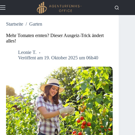
Zum
Inhalt
springen
Startseite
/
Garten
Aktuelles
Keine
Ergebnisse
Haus
Mehr Tomaten ernten? Dieser Ausgeiz-Trick ändert
alles!
Küche
Garten
Leonie T.
Veröffent am 19. Oktober 2025 um 06h40